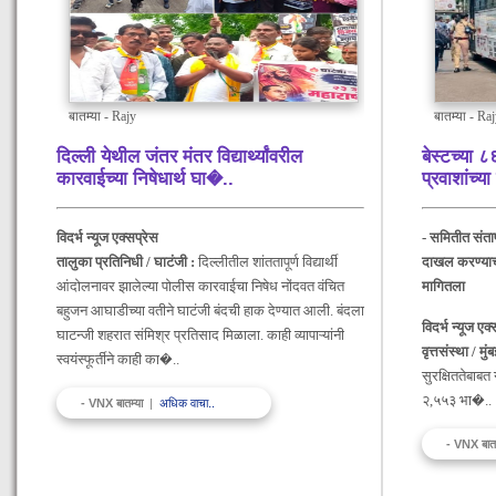
बातम्या - Rajy
बातम्या - Ra
दिल्ली येथील जंतर मंतर विद्यार्थ्यांवरील
बेस्टच्या ८
कारवाईच्या निषेधार्थ घा�
..
प्रवाशांच्या
विदर्भ न्यूज एक्सप्रेस
- समितीत संताप
तालुका प्रतिनिधी / घाटंजी :
दिल्लीतील शांततापूर्ण विद्यार्थी
दाखल करण्याची
आंदोलनावर झालेल्या पोलीस कारवाईचा निषेध नोंदवत वंचित
मागितला
बहुजन आघाडीच्या वतीने घाटंजी बंदची हाक देण्यात आली. बंदला
विदर्भ न्यूज एक
घाटन्जी शहरात संमिश्र प्रतिसाद मिळाला. काही व्यापाऱ्यांनी
वृत्तसंस्था / मुं
स्वयंस्फूर्तीने काही का�..
सुरक्षिततेबाबत 
२,५५३ भा�..
- VNX बातम्या
|
अधिक वाचा..
- VNX बात