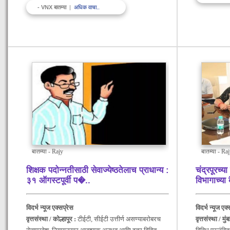
- VNX बातम्या
|
अधिक वाचा..
बातम्या - Rajy
बातम्या - Ra
शिक्षक पदोन्नतीसाठी सेवाज्येष्ठतेलाच प्राधान्य :
चंद्रपूरच्
३१ ऑगस्टपूर्वी प�
..
विभागाच्य
विदर्भ न्यूज एक्सप्रेस
विदर्भ न्यूज एक
वृत्तसंस्था / कोल्हापूर :
टीईटी, सीईटी उत्तीर्ण असण्याबरोबरच
वृत्तसंस्था / मुं