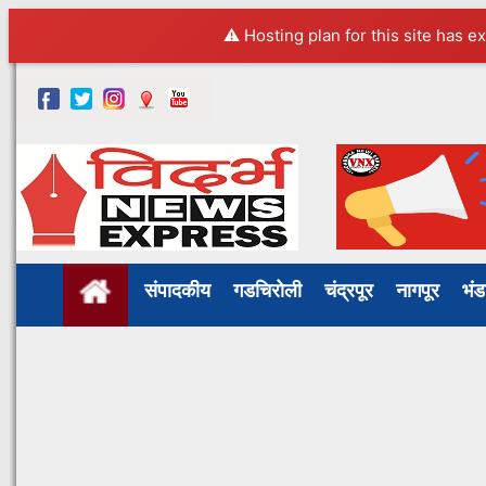
⚠️ Hosting plan for this site has e
संपादकीय
गडचिरोली
चंद्रपूर
नागपूर
भं