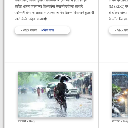
सेवाप्रवेश, नियमानुसार आवश्यक अनुभव आणि इतर विहित
विविध प्रलंब
अर्हता धारण करणाऱ्या शिक्षकांना सेवाज्येष्ठतेच्या आधारे
(MSRDC) कार्य
पदोन्नती देण्याचे आदेश राज्याच्या शालेय शिक्षण विभागाने बुधवारी
बोर्डीकर यांच्य
जारी केले आहेत. राज्या�..
बैठकीत जिल्ह्
- VNX बातम्या
|
अधिक वाचा..
- VNX बात
बातम्या - Rajy
बातम्या - Ra