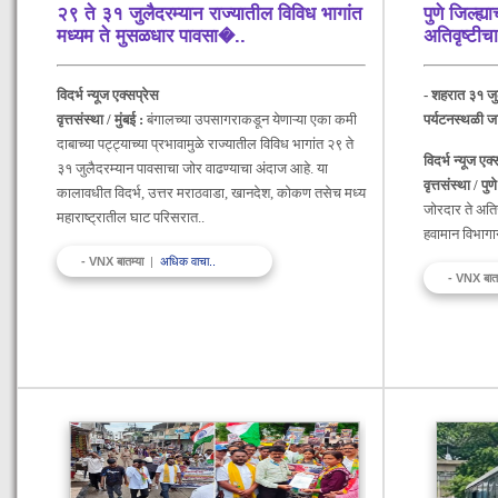
२९ ते ३१ जुलैदरम्यान राज्यातील विविध भागांत
पुणे जिल्ह्
मध्यम ते मुसळधार पावसा�
..
अतिवृष्टी
विदर्भ न्यूज एक्सप्रेस
- शहरात ३१ जु
वृत्तसंस्था / मुंबई :
बंगालच्या उपसागराकडून येणाऱ्या एका कमी
पर्यटनस्थळी ज
दाबाच्या पट्ट्याच्या प्रभावामुळे राज्यातील विविध भागांत २९ ते
विदर्भ न्यूज एक
३१ जुलैदरम्यान पावसाचा जोर वाढण्याचा अंदाज आहे. या
वृत्तसंस्था / पुण
कालावधीत विदर्भ, उत्तर मराठवाडा, खानदेश, कोकण तसेच मध्य
जोरदार ते अति
महाराष्ट्रातील घाट परिसरात..
हवामान विभागा
- VNX बातम्या
|
अधिक वाचा..
- VNX बात