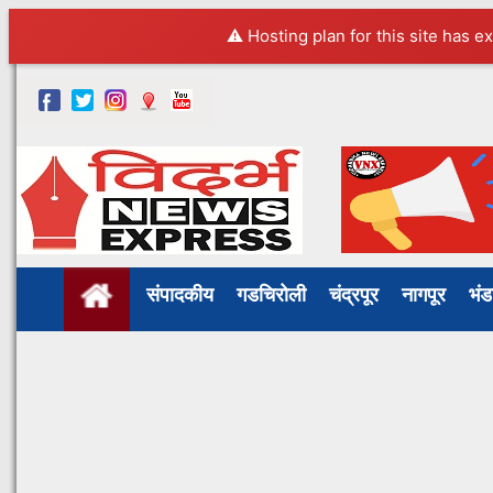
⚠️ Hosting plan for this site has e
संपादकीय
गडचिरोली
चंद्रपूर
नागपूर
भं