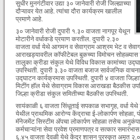
सुधीर मुनगंटीवार उद्या ३० जानेवारी रोजी जिल्ह्याच्या
दौऱ्यावर येत आहे. त्यांचा दौरा कार्यक्रम खालील
प्रमाणे आहे.
३० जानेवारी रोजी दुपारी १.३० वाजता नागपूर येथून
मोटारीने वर्धाकडे प्रयाण करतील. दुपारी २.३०
वाजता वर्धा येथे आगमन व सेवाग्राम आश्रम भेट व सेवा
आराखड्यावरील कॉफीटेबल बुकच्या विमोचन सोहळ्यास उ
तालुका क्रीडा संकुल येथे विविध विकास कामांच्या उद्
उपस्थिती. दुपारी ३.३० वाजता बजाज सार्वजनिक वाचनालय,
उद्घाटन कार्यक्रमास उपस्थिती. दुपारी ४ वाजता जिल्ह
मिटींग हॉल येथे सेवाग्राम विकास आराखडा बैठकीस उप
जिल्हा क्रीडा संकुल समितीच्या बैठकीस उपस्थिती.
सायंकाळी ६ वाजता सिंधूताई सपकाळ सभागृह, वर्धा येथे 
येथील प्राथमिक आरोग्य केंद्राचा ई-लोकार्पण सोहळा, पो
मॅनेजमेंट सिस्टीम ॲपचा लोकार्पण सोहळा तसेच अनुकंपा
कर्मचाऱ्यांना सेवा प्रवेश प्रमाणपत्र व सत्कार समारंभ
६.४५ वाजता देवळी येथे केंद्र शासन पुरस्कृत अमृत २.