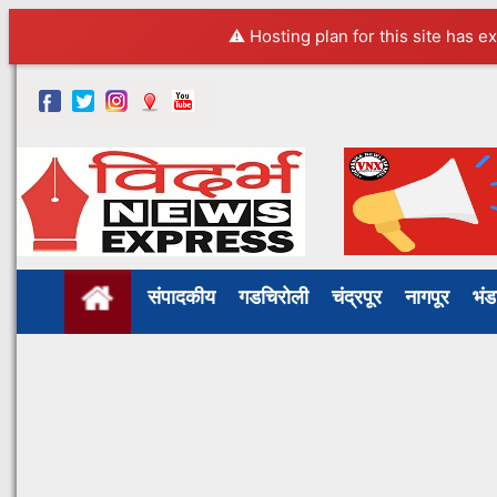
⚠️ Hosting plan for this site has e
संपादकीय
गडचिरोली
चंद्रपूर
नागपूर
भं