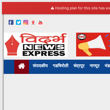
⚠️ Hosting plan for this site has e
संपादकीय
गडचिरोली
चंद्रपूर
नागपूर
भं