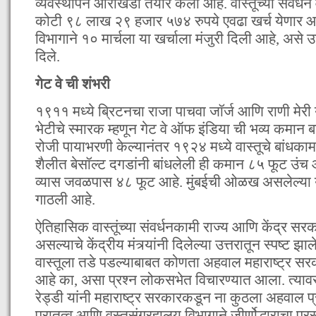
व्यवस्थापन आराखडा तयार केला आहे. वास्तूच्या संवर्धन 
कोटी ९८ लाख २९ हजार ५७४ रुपये एवढा खर्च येणार आहे.
विभागाने १० मार्चला या खर्चाला मंजुरी दिली आहे, असे उ
दिले.
गेट वे ची शंभरी
१९११ मध्ये ब्रिटनचा राजा पाचवा जॉर्ज आणि राणी मेरी या
भेटीचे स्मारक म्हणून गेट वे ऑफ इंडिया ची भव्य कमान 
रोजी पायाभरणी केल्यानंतर १९२४ मध्ये वास्तूचे बांधकाम 
शैलीत बेसॉल्ट दगडांनी बांधलेली ही कमान ८५ फूट उंच आ
व्यास जवळपास ४८ फूट आहे. मुंबईची ओळख असलेल्या या 
गाठली आहे.
ऐतिहासिक वास्तूंच्या संवर्धनकामी राज्य आणि केंद्र स
असल्याचे केंद्रीय मंत्र्यांनी दिलेल्या उत्तरातून स्पष्ट झा
वास्तूला तडे पडल्याबाबत कोणता अहवाल महाराष्ट्र सरक
आहे का, असा प्रश्न लोकसभेत विचारण्यात आला. त्यावर 
रेड्डी यांनी महाराष्ट्र सरकारकडून ना कुठला अहवाल प्रा
पुरातत्व आणि वस्तुसंग्रहालय विभागाने जीर्णोद्धाराचा प्