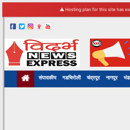
⚠️ Hosting plan for this site has e
संपादकीय
गडचिरोली
चंद्रपूर
नागपूर
भं