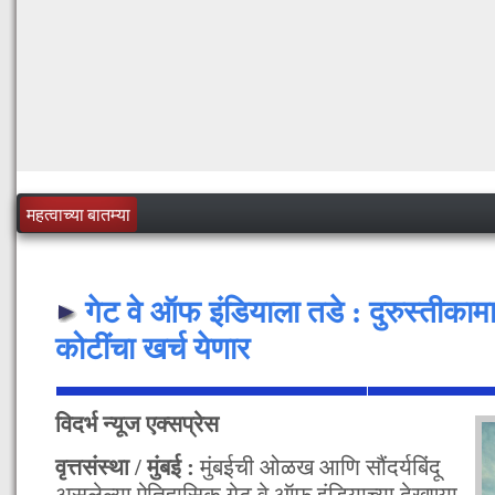
महत्वाच्या बातम्या
गेट वे ऑफ इंडियाला तडे : दुरुस्तीकाम
कोटींचा खर्च येणार
विदर्भ न्यूज एक्सप्रेस
वृत्तसंस्था / मुंबई :
मुंबईची ओळख आणि सौंदर्यबिंदू
असलेल्या ऐतिहासिक गेट वे ऑफ इंडियाच्या देखण्या