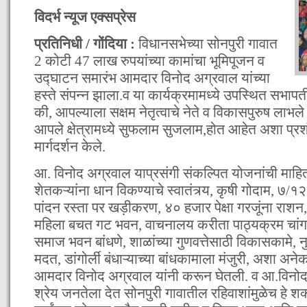
विदर्भ न्यूज एक्सप्रेस
प्रतिनिधी / गोंदिया :
विधानसभेच्या सोनपुरी गावात
2 कोटी 47 लाख रुपयांच्या कामांचा भूमिपूजन व
उद्घाटन समारंभ आमदार विनोद अग्रवाल यांच्या
हस्ते संपन्न झाला.व या कार्यक्रमामध्ये उपस्थित सभापती
की, आपल्याला सक्षम नेतृत्वाचे नेते व विकासपुरुष लाभले आ
आपले क्षेत्रामध्ये सुफलाम सुजलाम,होत आहेत अशा प्र
मार्गदर्शन केले.
आ. विनोद अग्रवाल याप्रसंगी संकल्पित योजनांची माहित
शेतकऱ्यांना धान विकण्याचे स्वातंत्र्य, कृषी गोदाम, ७/
पांदन रस्ता पर खड़ीकरण, ४० हजार पेक्षा गरजूंना रा
महिला बचत गट भवन, वाचनालय करीता पाठ्यक्रम चांगले र
समाज भवन बांधणे, शाळांच्या गुणवत्तेसाठी विकासकामे, 
मदत, डांगोर्ली बंधाऱ्याच्या बांधकामाला मंजुरी, अशा अन
आमदार विनोद अग्रवाल यांनी करून घेतली. व आ.विनोद अग
श्रेय जनतेला देत सोनपुरी गावातील रहिवाशांमुळेच हे शक्