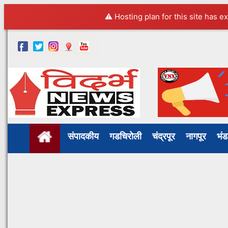
⚠️ Hosting plan for this site has e
संपादकीय
गडचिरोली
चंद्रपूर
नागपूर
भं