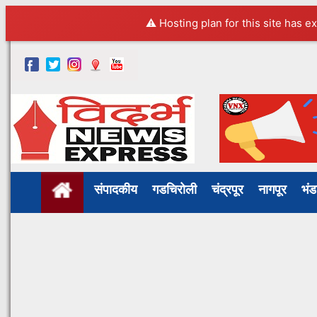
⚠️ Hosting plan for this site has e
संपादकीय
गडचिरोली
चंद्रपूर
नागपूर
भं