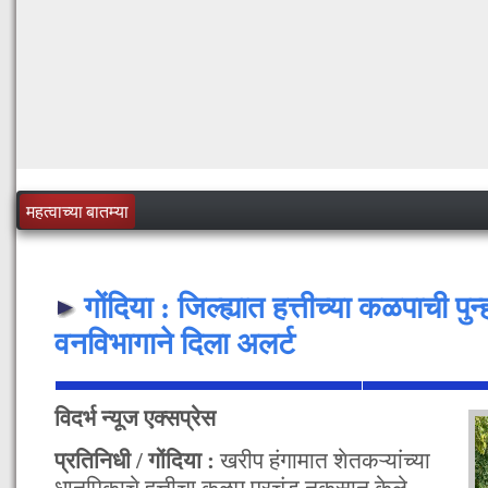
महत्वाच्या बातम्या
गोंदिया : जिल्ह्यात हत्तीच्या कळपाची पुन्ह
वनविभागाने दिला अलर्ट
विदर्भ न्यूज एक्सप्रेस
प्रतिनिधी / गोंदिया :
खरीप हंगामात शेतकऱ्यांच्या
धानपिकाचे हत्तीचा कळप प्रचंड नुकसान केले,