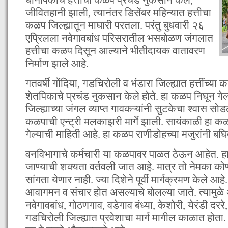
जीवितहानी झाली, त्यानंतर डिसेंबर महिन्यात हत्तीचा
कळप जिल्ह्यातून माघारी परतला. परंतु बुधवारी २६
एप्रिलला नवेगावबांध परिसरातील भसबोळण जंगलात
हत्तीचा कळप दिसून आल्याने भीतीदायक वातावरण
निर्माण झाले आहे.
गतवर्षी गोंदिया, गडचिरोली व भंडारा जिल्ह्यात हत्तींच्या
शेतपिकाचे प्रचंड नुकसान केले होते. हा कळप निघून गे
जिल्ह्याच्या जंगल व्याप्त गावकऱ्यांनी सुटकेचा श्वास सोड
कळपाची एन्ट्री मलकाझरी मार्गे झाली. सायंकाळी हा कळ
गेल्याची माहिती आहे. हा कळप राणीडोहच्या मजुरांनी बघि
वनविभागाचे कर्मचारी या कळपावर पाळत ठेऊन आहेत. हा
जाण्याची शक्यता वर्तवली जात आहे. मात्र तो नेमका कोणत
सांगता येणार नाही. ज्या दिशेने पूर्वी मार्गक्रमण केले आहे. त
आवागमन व संचार होत असल्याचे बोलल्या जाते. त्यामुळे 
नवेगावबांध, गोठणगाव, वडेगाव बंध्या, केशोरी, येरंडी दरर
गडचिरोली जिल्ह्यात प्रवेशाचा मार्ग मागील काळात होता. 