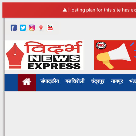
⚠️ Hosting plan for this site has e
संपादकीय
गडचिरोली
चंद्रपूर
नागपूर
भं