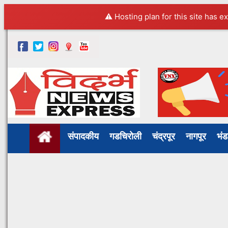
⚠️ Hosting plan for this site has e
संपादकीय
गडचिरोली
चंद्रपूर
नागपूर
भं