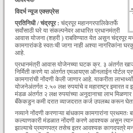
विदर्भ न्यूज एक्सप्रेस
प्रतिनिधी / चंद्रपूर :
चंद्रपूर महानगरपालिकेतर्फे
सर्वांसाठी घरे या संकल्पनेवर आधारित प्रधानमंत्री
आवास योजना (शहरी ) राबविण्यात येत असुन चंद्रपूर मनप
कामगारांकडे स्वतःची जागा नाही अश्या नागरिकांना घरक
आहे.
प्रधानमंत्री आवास योजेनच्या घटक क्र. ३ अंतर्गत खाजगी
निर्मिती करणे या अंतर्गत एमआयएस ऑनलाईन पोर्टल प्रणा
कामगारांची नोंदणी केली जाणार आहे. याकरीता लाभार्थ्
योजनेअंतर्गत २.५० लक्ष रुपयांचे व महाराष्ट्र इमारत 
मंडळ अंतर्गत २ लक्ष रुपयांच्या अनुदानाचा लाभ मिळणार
बँकेकडुन कमी दरात व्याजदरात कर्ज उपलब्ध करून घेता
नव्याने नोंदणी करणाऱ्या बांधकाम कामगारांना प्रथमतः
कल्याणकारी मंडळात नोंदणी करणे आवश्यक असुन त्यान
झाल्याचे प्रमाणपत्र तसेच इतर आवश्यक कागदपत्रे म