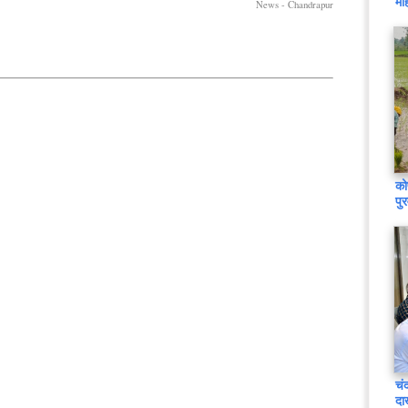
मह
News - Chandrapur
को
पु
चं
दा