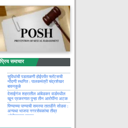
हजारोंचा एल्गार
माजी सैनिकांसाठी रोजगार मेळाव्याचे
आयोजन
खासदार अशोक नेते व विधान परिषदेचे
आमदार रामदास आंबटकर यांच्या हस्ते
रस्त्याचे भूमिपूजन संपन्न
ग्राहकांच्या रक्षणासाठी महावितरणची दक्षता,
बनावट मेसेजना बळी पडू नका :
महावितरणचे आवाहन
गावकऱ्यांनी उधळला दरोड्याचा कट : आठ
रिय समाचार
आरोपी गावकऱ्यांच्या ताब्यात
गायीला राष्ट्रीय पशू घोषित करण्याची
याचिका सुप्रीम कोर्टाने फटकारले
सुविधांची पडताळणी होईपर्यंत फ्लॅटसची
नोंदणी स्थगित : पालकमंत्री चंद्रशेखर
बावनकुळे
देसाईगंज शहरातील आंबेडकर वार्डमधील
खून प्रकरणात पुन्हा तीन आरोपींना अटक
पिण्याच्या पाण्याची समस्या तातडीने सोडवा :
अन्यथा भाजपा नगरसेवकांचा तीव्र
आंदोलनाचा इशारा
गडचिरोली येथे जन आरोग्य समित्यांना