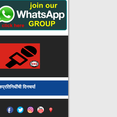
प्रशिक्षण
चंद्रपूर पोलिसांनी शोधले ११८ हरविलेले
मोबाईल
सर्वांना समान जीवन जगण्याचा अधिकार,
पत्नी व तीन अपत्यांना १६ हजार रुपयांची
पोटगी : उच्च न्यायालय
भाजपा चामोर्शी तालुका मंडळाची आढावा व
नियोजनात्मक महत्त्वपूर्ण बैठक संपन्न
युवकांच्या शारीरिक व्यायामाबरोबरच तंदुरुस्त
सुदृढ शरीर राहण्यासाठी खेळ खेळणे
आवश्यक : खासदार अशोक नेते
वाकडी येथील वाघाच्या हल्ल्यात मृत्युमुखी
पडलेल्या महिलेच्या कुटुंबियांची भाजपा
जिल्हाध्यक्ष प्रशांत वाघरे यांच्याकडून
सांत्वन�
प्रतिनिधींची दिनचर्या