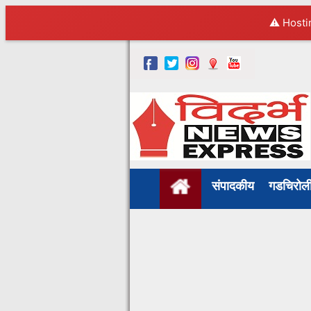
⚠️ Hosti
संपादकीय
गडचिरो