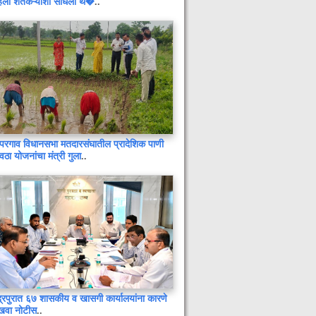
िला शेतकऱ्यांशी साधला थे�
..
परगाव विधानसभा मतदारसंघातील प्रादेशिक पाणी
धक्कादायक : आठवीची मुलगी पाच
रवठा योजनांचा मंत्री गुला
..
महिन्यांची गर्भवती
राष्ट्रीय लोक अदालतचे १२ सप्टेंबर रोजी
आयोजन
शेतकऱ्यांनी कापुस उत्पादकता अभियानाचा
लाभ घेण्याचे आवाहन
मोकाट कुत्र्यांना चर्मरोगाची लागण
दहेगाव येथे भीषण तिहेरी अपघात :
कारचालक ठार, दोन महिला गंभीर जखमी
जीव गेला तरी जमीन देणार नाही :
जयरामपूर–येनापूर परिसरात १० किमी
द्रपुरात ६७ शासकीय व खासगी कार्यालयांना कारणे
शेतकरी पदयात्रा, - एमआयडीसी विरोधात
खवा नोटीस
..