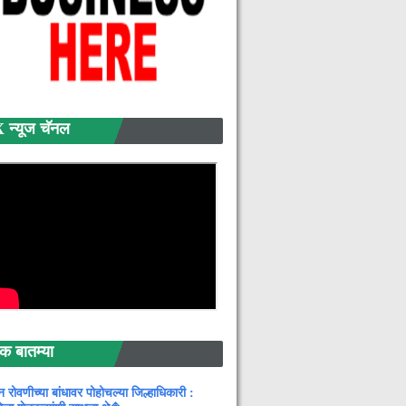
्यूज चॅनल
बातम्या
न रोवणीच्या बांधावर पोहोचल्या जिल्हाधिकारी :