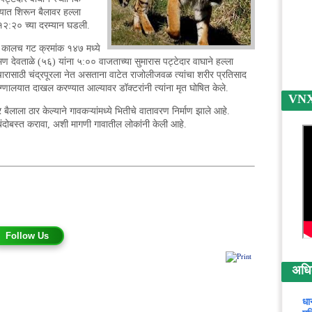
ोठ्यात शिरून बैलावर हल्ला
१२:२० च्या दरम्यान घडली.
ाने कालच गट क्रमांक १४७ मध्ये
ष्मण देवताळे (५६) यांना ५:०० वाजताच्या सुमारास पट्टेदार वाघाने हल्ला
चारासाठी चंद्रपूरला नेत असताना वाटेत राजोलीजवळ त्यांचा शरीर प्रतिसाद
ग्णालयात दाखल करण्यात आल्यावर डॉक्टरांनी त्यांना मृत घोषित केले.
VNX न
लाला ठार केल्याने गावकऱ्यांमध्ये भितीचे वातावरण निर्माण झाले आहे.
बंदोबस्त करावा, अशी मागणी गावातील लोकांनी केली आहे.
Follow Us
अधिक 
धा