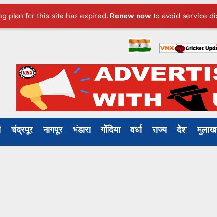
ng plan for this site has expired.
Renew now
to avoid service di
ली
चंद्रपूर
नागपूर
भंडारा
गोंदिया
वर्धा
राज्य
देश
मुल