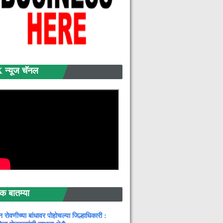
्यूज चॅनल
बातम्या
न रोवणीच्या बांधावर पोहोचल्या जिल्हाधिकारी :