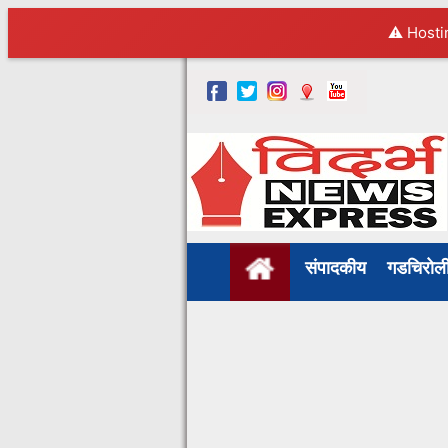
⚠️ Hosti
संपादकीय
गडचिरो