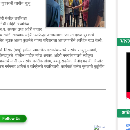
 युवकाची जागीच मूत्यू
ेरी येथील उपजिल्हा
नेची माहिती स्थानिक
 जि.प. अध्यक्ष तथा अहेरी बाजार
्यांनी तात्काळ अहेरी उपजिल्हा रुग्णालयाला जाऊन मृतक युवकाचे
ेत मृतक अक्षय कुळमेथे यांच्या परिवाराला आपल्यापरीने आर्थिक मदत केली.
VNX न
 डाॅ. निसार (पप्पू) हकीम, खमनचेरू ग्रामपंचायतचे सरपंच सायुलू मडावी,
 किष्टापूरचे पोलीस पाटील महेश अरका, अहेरी नगरपंचायतचे स्वीकृत
ंचायतचे माजी उपसरपंच कार्तिक तोगम, बबलू सडमेक, विनोद मडावी, किशोर
 गर्गमसह आविसं व काँग्रेसचे पदाधिकारी, कार्यकर्ते तसेच मृतकाचे कुटुंबीय
अधिक 
Follow Us
धा