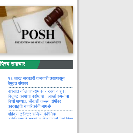
राज्यमंत्री डॉ. पंकज भोयर
हर घर नल-हर घर जल योजनेंतर्गत
नागरिकांना पाण्याच्या समस्येतून मिळणार
सुटका : आमदार विनोद अग्रवाल
अमृत महाआवास अभियानाचा संचालकांनी
घेतला आढावा
९ मे रोजी राष्ट्रीय लोक अदालतीचे
आयोजन : तडजोडपात्र प्रकरणे निकाली
काढण्याची सुवर्णसंधी
तब्बल ५० वर्षांनंतर प्रकाशित होणार
चंद्रपूर जिल्ह्याचे अपडेट गॅझेटियर
रिय समाचार
गडचिरोली जिल्ह्यात आज एक जण
कोरोनामुक्त
१८ लाख सरकारी कर्मचारी उद्यापासून
बेमुदत संपावर
पावसात कोलगाव-रामनगर रस्ता वाहून :
निकृष्ट कामाचा पर्दाफाश , लाखो रुपयांचा
निधी पाण्यात, चौकशी करून दोषींवर
कारवाईची नागरिकांची माग�
महिंद्रा ट्रॅक्टर सर्व्हिस मेकॅनिक
प्रशिक्षणामुळे युवकांना रोजगाराची नवी दिशा
: जिल्हाधिकारी अविश्यांत पंडा