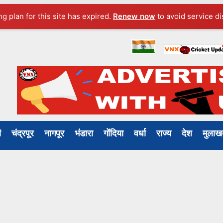
ng plan for this site has expired.
Renew now
to avoid service di
ली
चंद्रपूर
नागपूर
भंडारा
गोंदिया
वर्धा
राज्य
देश
मुल