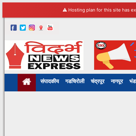
⚠️ Hosting plan for this site has e
संपादकीय
गडचिरोली
चंद्रपूर
नागपूर
भं