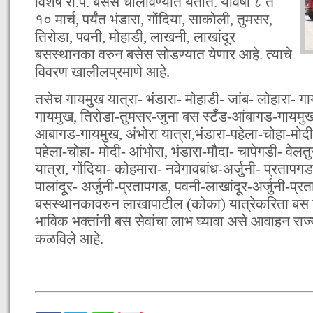
विशेष रा.प. बसेस चालविण्यात येतात. यावर्षी ८ ते
१० मार्च, पर्यंत भंडारा, गोंदिया, साकोली, तुमसर,
तिरोडा, पवनी, मोहाडी, लाखनी, लाखांदूर
बसस्थानका वरुन बसेस सोडण्यात येणार आहे. त्याचे
विवरण खालीलप्रमाणे आहे.
तसेच गायमुख यात्रा- भंडारा- मोहाडी- जांब- लोहारा- 
गायमुख, तिरोडा-तुमसर-जुना बस स्टँड-आंबागड-गायमुख
आबागड-गायमुख, अंभोरा यात्रा,भंडारा-पहेला-चोहा-मो
पहेला-चोहा- मोदी- आंभोरा, भंडारा-मौदा- चापेगडी- वेल
यात्रा, गोंदिया- कोहमारा- नवेगावबांध-अर्जुनी- प्रताप
पालांदूर- अर्जुनी-प्रतापगड, पवनी-लाखांदूर-अर्जुनी-प्
बसस्थानकावरुन लाखापाटील (कोका) यात्रेकरिता बस स
भाविक भक्तांनी बस सेवांचा लाभ घ्यावा असे आवाहन राज
कळविले आहे.