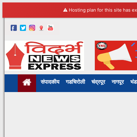
⚠️ Hosting plan for this site has e
संपादकीय
गडचिरोली
चंद्रपूर
नागपूर
भं