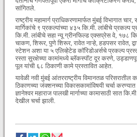
देतानाच गणपतीपूर्वी एकेरी मार्गाचे काँक्रिटीकरण करावे, 
सांगितले.
राष्ट्रीय महामार्ग प्राधिकरणामार्फत मुंबई विभागात च
मार्गिकांचे ९ प्रकल्पांच्या ४३५ कि.मी. लांबीचे प्रकल्प
कि.मी. लांबीचे सहा न्यू ग्रीनफिल्ड एक्सप्रेस वे, १७८ कि
चाकण, शिरूर, पुणे शिरूर, रावेत नाऱ्हे, हडपसर रावेत, द
स्टेशन अशा या ५ एलिव्हेटेड कॉरिडोअर्सचे प्रकल्प प्रस्
रस्ता सुरक्षेच्या कामांमध्ये ब्लॅकस्पॉट दूर करणे, उड्डाणप
पूल यांची ६८ ठिकाणी कामे प्रस्तावित आहेत.
यावेळी नवी मुंबई आंतरराष्ट्रीय विमानतळ परिसरातील
ठिकाणच्या जंक्शनच्या विकासकामांविषयी चर्चा करण्यात
ज्ञानेश्वर महाराज पालखी मार्गाच्या कामासाठी सात कि.म
देखील चर्चा झाली.