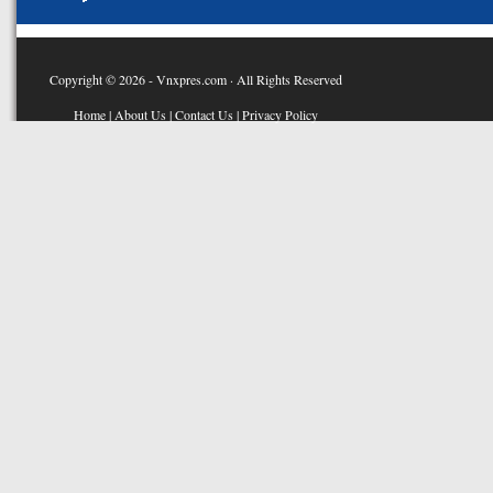
Copyright © 2026 - Vnxpres.com · All Rights Reserved
Home
|
About Us
|
Contact Us
|
Privacy Policy