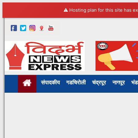
⚠️ Hosting plan for this site has e
संपादकीय
गडचिरोली
चंद्रपूर
नागपूर
भं