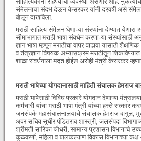
साहित्यिकांना राहण्याची व्यवस्था असणार आहे. नुकत्याच
संमेलनाचा संदर्भ देऊन केसरकर यांनी दरवर्षी असे संम
बोलून दाखविला.
मराठी साहित्य संमेलन घेणा-या संस्थांना देण्यात येणार
सीमाभागात मराठी भाषा संवर्धन करणा-या संस्थांसाठी अन
ज्ञान भाषा म्हणून मराठीचा वापर वाढावा यासाठी शैक्षणि
व तंत्रज्ञान विषयक अभ्यासक्रम मराठीतून शिकविण्यात 
शाळा संवर्धनाला मदत होईल असेही मंत्री केसरकर म्हणा
मराठी भाषेच्या योगदानासाठी माहिती संचालक हेमराज बा
मराठी भाषेसाठी विविध प्रकारे योगदान देणाऱ्या मंत्रा
कर्मचारी यांचा मराठी भाषा मंत्री यांच्या हस्ते सत्कार 
जनसंपर्क महासंचालनालयाचे संचालक हेमराज बागुल, मु
अवर सचिव सुधीर पंडितराव शास्त्री, जलसंपदा विभागा
श्रीमती सारिका चौधरी, सामान्य प्रशासन विभागाचे उ
कुळकर्णी, महिला व बालकल्याण विकास विभागाच्या कक्