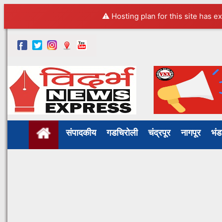
⚠️ Hosting plan for this site has e
संपादकीय
गडचिरोली
चंद्रपूर
नागपूर
भं