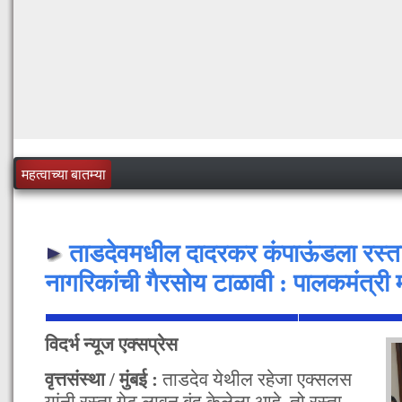
महत्वाच्या बातम्या
ताडदेवमधील दादरकर कंपाऊंडला रस्त
नागरिकांची गैरसोय टाळावी : पालकमंत्री 
विदर्भ न्यूज एक्सप्रेस
वृत्तसंस्था / मुंबई :
ताडदेव येथील रहेजा एक्सलस
यांनी रस्ता गेट लावून बंद केलेला आहे, तो रस्ता