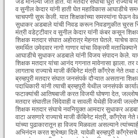
जड मानल्या जात होते. या मतदार संघाची धुरा राज्याचे म
व सुनील केदार यांनी हाती घेत महाविकास आघाडीचे समर्थ
चाचपणी सुरू केली. यात शिक्षकांच्या समस्यांना घेऊन व
सुधाकर अडबाले यांची निवड करून निवडणुकीत चुरस निर्
मंत्री वडेट्टीवार व सुनील केदार यांनी कंबर कसून शिक्षक
शिक्षक मतदार संघात अहोरात्र मेहनत घेतले. याचेच क
समर्थित उमेदवार नागो गाणार यांचा विक्रमी मताधिक्य
आघाडीचे सुधाकर अडबाले यांनी विजय संपादन केले. याम
शिक्षक मतदार यांचा आनंद गगनात मावेनासा झाला. त
लागताच राज्याचे माजी कॅबिनेट मंत्री काँग्रेस नेते तथा
ब्रम्हपुरी मतदार संघात जनसंपर्क दौऱ्यात असताना शिक
पदाधिकारी यांनी त्याची ब्रम्हपुरी येथील जनसंपर्क कार्या
फटाक्यांची आतिषबाजी करत विजयी घोषणा देत, जल्लोष स
मतदार संघातील सिंदेवाही व सावली येथेही विजयी जल्
शिक्षक मतदार संघाचे नवनियुक्त आमदार सुधाकर अडबाल
वाटा असणारे राज्याचे माजी कॅबिनेट मंत्री, काँग्रेस ने
यांच्या पुढाकारातून हा विजय मिळवला असल्याने त्यांच्याह
अभिनंदन करत शुभेच्छा दिले. यावेळी ब्रम्हपुरी काँग्रेस