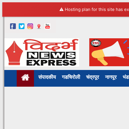
⚠️ Hosting plan for this site has e
संपादकीय
गडचिरोली
चंद्रपूर
नागपूर
भं