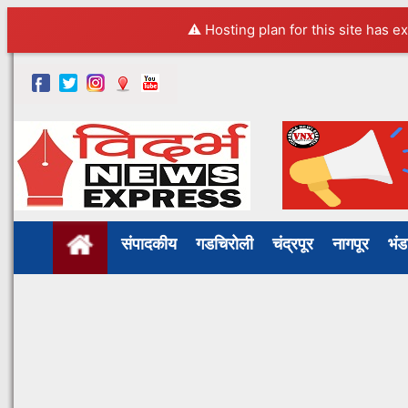
⚠️ Hosting plan for this site has e
संपादकीय
गडचिरोली
चंद्रपूर
नागपूर
भं