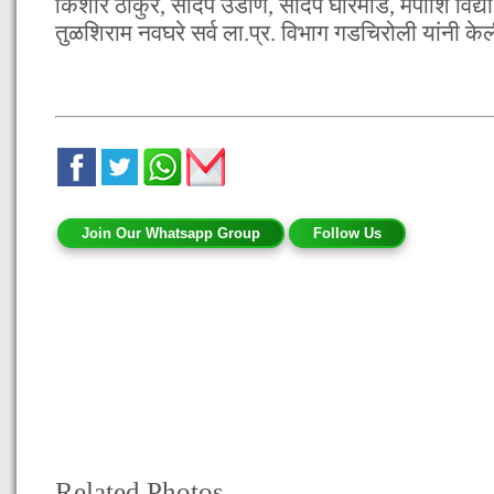
किशोर ठाकुर, संदिप उडाण, संदिप घोरमोडे, मपोशि विद्या
तुळशिराम नवघरे सर्व ला.प्र. विभाग गडचिरोली यांनी के
Join Our Whatsapp Group
Follow Us
Related Photos