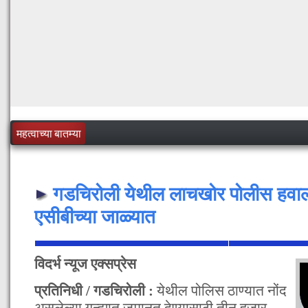
महत्वाच्या बातम्या
गडचिरोली येथील लाचखोर पोलीस हव
एसीबीच्या जाळ्यात
विदर्भ न्यूज एक्सप्रेस
प्रतिनिधी / गडचिरोली :
येथील पोलिस ठाण्यात नोंद
असलेल्या गुन्ह्यात जमानत देण्यासाठी तीन हजार