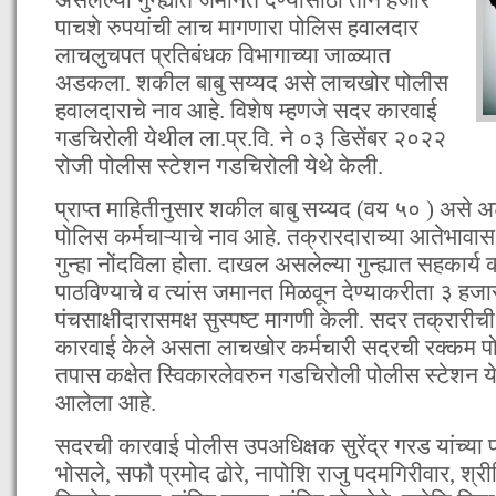
पाचशे रुपयांची लाच मागणारा पोलिस हवालदार
लाचलुचपत प्रतिबंधक विभागाच्या जाळ्यात
अडकला. शकील बाबु सय्यद असे लाचखोर पोलीस
हवालदाराचे नाव आहे. विशेष म्हणजे सदर कारवाई
गडचिरोली येथील ला.प्र.वि. ने ०३ डिसेंबर २०२२
रोजी पोलीस स्टेशन गडचिरोली येथे केली.
प्राप्त माहितीनुसार शकील बाबु सय्यद (वय ५० ) असे
पोलिस कर्मचाऱ्याचे नाव आहे. तक्रारदाराच्या आतेभाव
गुन्हा नोंदविला होता. दाखल असलेल्या गुन्ह्यात सहकार्य
पाठविण्याचे व त्यांस जमानत मिळवून देण्याकरीता ३ हज
पंचसाक्षीदारासमक्ष सुस्पष्ट मागणी केली. सदर तक्रार
कारवाई केले असता लाचखोर कर्मचारी सदरची रक्कम पो
तपास कक्षेत स्विकारलेवरुन गडचिरोली पोलीस स्टेशन येथे
आलेला आहे.
सदरची कारवाई पोलीस उपअधिक्षक सुरेंद्र गरड यांच्या पर्
भोसले, सफौ प्रमोद ढोरे, नापोशि राजु पदमगिरीवार, श्र