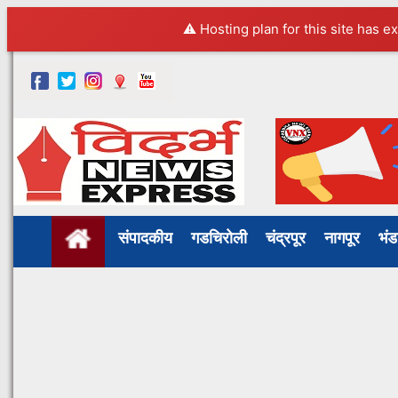
⚠️ Hosting plan for this site has e
संपादकीय
गडचिरोली
चंद्रपूर
नागपूर
भं