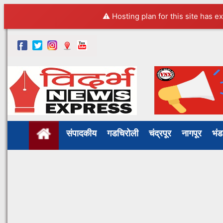
⚠️ Hosting plan for this site has e
संपादकीय
गडचिरोली
चंद्रपूर
नागपूर
भं