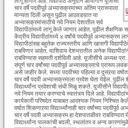
लागू होणार आहे. विद्यापीठ अनुदान आयोगाने यूजीसी
चार वर्षे पदवीपूर्व अभ्यासक्रमाच्या अंतिम प्रारूपाला
मान्यता दिली असून पुढील आठवडय़ात या
अभ्यासक्रमांसाठीचे नवे नियम देशातील सर्व
विद्यापीठांमध्ये लागू केले जाणार आहेत. पुढील शैक्षणिक
केंद्रीय विद्यापीठांमध्ये ४ वर्षांचे पदवीपूर्व अभ्यासक्रम ल
विद्यापीठांसह बहुतेक राज्यस्तरीय आणि खासगी विद्यापी
राबविणार आहेत. याशिवाय देशभरातील अनेक विद्यापीठां
राबविण्यास सहमती दर्शविली आहे. यूजीसीचे अध्यक्ष प्रा
संपूर्ण चार वर्षांच्या पदवीपूर्व अभ्यासक्रमाचे प्रारूप
असे जाहीर केले. सध्या पदवीच्या पहिल्या व दुसऱया वर्षात 
चार वर्षे पदवी अभ्यासक्रमाला प्रवेश घेता येईल. पुढील शै
विद्यार्थ्यांना प्रवेशाची संधी मिळू शकते. युजीसीने विद्य
नवे नियम तयार करण्याचे स्वातंत्र्य दिले आहे. विद्यापीठ
कार्यकारी परिषदेत याबाबत आवश्यक नियम निश्चित क
वर्षात शिकणाऱया विद्यार्थ्यांनाही चार वर्षांच्या पदवीपूर्व
चार वर्षे पदवी अभ्यासक्रम हा देशपातळीवर राबविण्यात ये
विद्यार्थ्यांना पालकांची बदली, स्थलांतर व अन्य कारणांमु