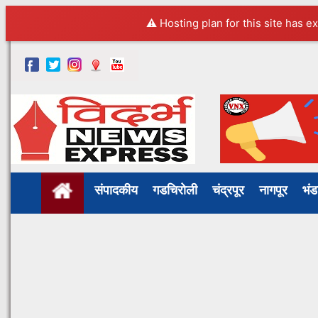
⚠️ Hosting plan for this site has e
संपादकीय
गडचिरोली
चंद्रपूर
नागपूर
भं