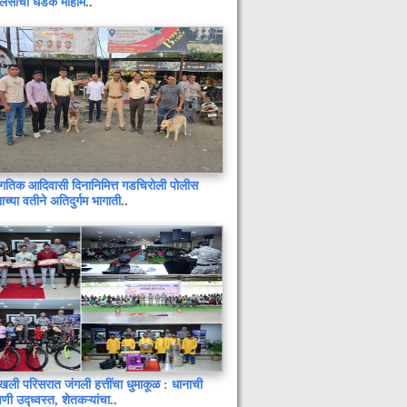
लिसांची धडक मोहीम
..
गतिक आदिवासी दिनानिमित्त गडचिरोली पोलीस
६ जुलै रोजी लोकशाही दिन आयोजित
ाच्या वतीने अतिदुर्गम भागाती
..
चामोर्शी येथे तालुकास्तरीय विज्ञान व
शैक्षणिक साहित्य प्रदर्शनी उत्साहात संपन्न
राज्यात उद्यापासून १२ वीच्या विद्यार्थ्यांची
लेखी परीक्षा : यंदा १४ लाख विद्यार्थी परीक्षा
देणार
संगीत सम्राट उस्ताद राशिद खान यांचे
निधन
समस्त जनतेला दीपावलीच्या हार्दिक शुभेच्छा
!
खली परिसरात जंगली हत्तींचा धुमाकूळ : धानाची
प्रशिक्षणार्थ्यांनी नेहमी अद्ययावत पाहिजे :
वणी उद्ध्वस्त, शेतकऱ्यांचा
..
युवराज टेंभुर्णे जिल्हा अग्रणी प्रबंधक