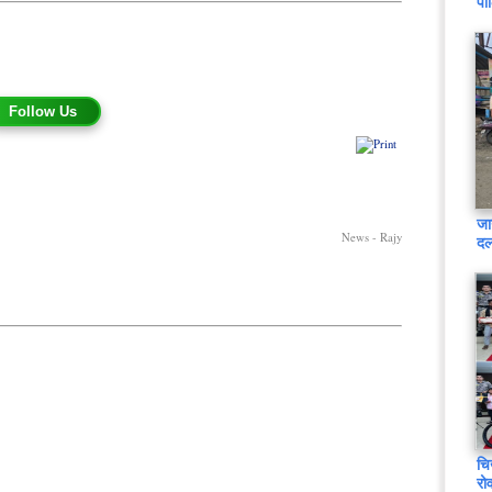
पो
Follow Us
जा
News - Rajy
दल
चि
रो