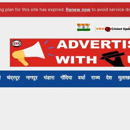
ng plan for this site has expired.
Renew now
to avoid service di
ली
चंद्रपूर
नागपूर
भंडारा
गोंदिया
वर्धा
राज्य
देश
मुल