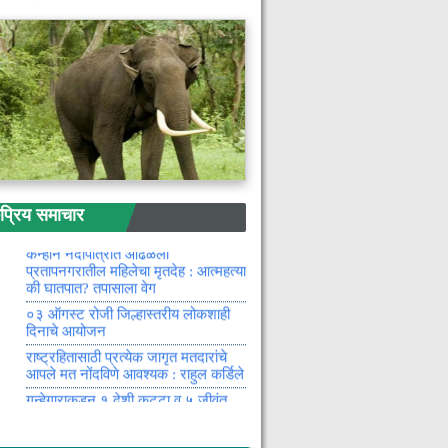
महिलेवर सामूहिक बलात्कार करून खून :
एका नराधमाचा मृतदेहावरही अत्याचार
मतदानाच्या दिवशी सुट्टी न दिल्यास होणार
कारवाई
योजनांचा थेट लाभ देऊन महिलांचा विकास
साधण्यासाठी शासन कटिबद्ध : खा.अशोक
नेते
नवरगावमध्ये स्मार्ट मीटर विरोधात
काँग्रेसचा जन आक्रोश
सांस्कृतिक कार्यक्रमातून महिलांचा
रिय समाचार
कलात्मक विकास : माजी नगराध्यक्ष योगिता
पिपरे
कन्हान नदीपात्रात आढळला
प्रतापनगरातील महिलेचा मृतदेह : आत्महत्या
की घातपात? तपासाला वेग
०३ ऑगस्ट रोजी जिल्हास्तरीय लोकशाही
दिनाचे आयोजन
राष्ट्रहितासाठी प्रत्येक जागृत मतदारांचे
आपले मत नोंदविणे आवश्यक : राहुल कर्डिले
गुन्हेगाराकडुन १ देशी कट्टा व ५ जीवंत
काडतुस जप्त : स्थानिक गुन्हे शाखेची