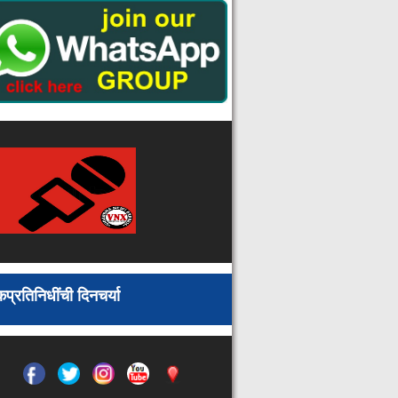
कारवाई
दारूच्या नशेत मुलाकडून आईवर जीवघेणा
हल्ला : उपचारादरम्यान मृत्यू, गोंडपिपरी
तालुक्यात खळबळ
पालकमंत्री सुधीर मुनगंटीवार यांचा उद्या
वर्धा जिल्हा दौरा कार्यक्रम
आ. सुधीर मुनगंटीवार यांच्या पाठपुराव्याला
मोठे यश : तडाळी ग्रोथ सेंटर व चंद्रपूर
एमआयडीसीसाठी ४० कोटींच्या निधीची
घोषणा
घरातून ४६ हजारांचा प्रतिबंधित सुगंधित
तंबाखू साठा जप्त : ब्रह्मपुरी पोलिसांची
कारवाई
कचारगड व मांडोदेवी आणि नागरा धाम
देवस्थानाला अ दर्जा द्या : आमदार विनोद
अग्रवाल यांची मुख्यमंत्र्यांकडे मागणी
प्रतिनिधींची दिनचर्या