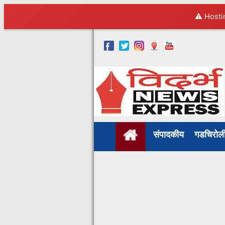
⚠️ Hosti
संपादकीय
गडचिरो