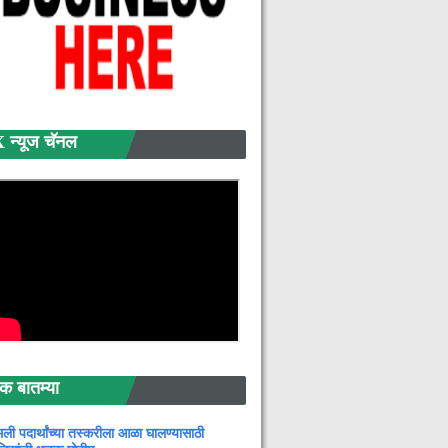
्यूज चॅनल
बातम्या
ली पदार्थांच्या तस्करीला आळा घालण्यासाठी