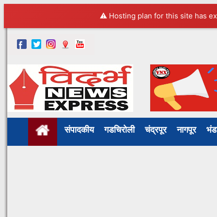
⚠️ Hosting plan for this site has e
संपादकीय
गडचिरोली
चंद्रपूर
नागपूर
भं