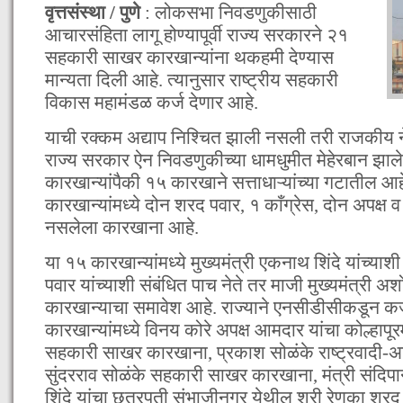
वृत्तसंस्था / पुणे
: लोकसभा निवडणुकीसाठी
आचारसंहिता लागू होण्यापूर्वी राज्य सरकारने २१
सहकारी साखर कारखान्यांना थकहमी देण्यास
मान्यता दिली आहे. त्यानुसार राष्ट्रीय सहकारी
विकास महामंडळ कर्ज देणार आहे.
याची रक्कम अद्याप निश्चित झाली नसली तरी राजकीय नेत्
राज्य सरकार ऐन निवडणुकीच्या धामधुमीत मेहेरबान झाल
कारखान्यांपैकी १५ कारखाने सत्ताधाऱ्यांच्या गटातील आहे
कारखान्यांमध्ये दोन शरद पवार, १ काँग्रेस, दोन अपक्ष
नसलेला कारखाना आहे.
या १५ कारखान्यांमध्ये मुख्यमंत्री एकनाथ शिंदे यांच्याश
पवार यांच्याशी संबंधित पाच नेते तर माजी मुख्यमंत्री अश
कारखान्याचा समावेश आहे. राज्याने एनसीडीसीकडून कर्
कारखान्यांमध्ये विनय कोरे अपक्ष आमदार यांचा कोल्हापू
सहकारी साखर कारखाना, प्रकाश सोळंके राष्ट्रवादी-अ
सुंदरराव सोळंके सहकारी साखर कारखाना, मंत्री संदिप
शिंदे यांचा छत्रपती संभाजीनगर येथील श्री रेणुका 