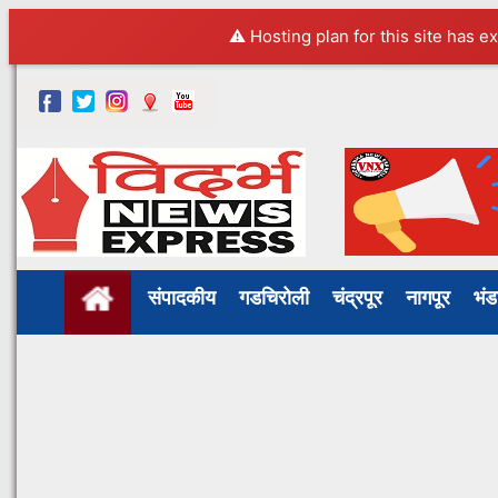
⚠️ Hosting plan for this site has e
संपादकीय
गडचिरोली
चंद्रपूर
नागपूर
भं