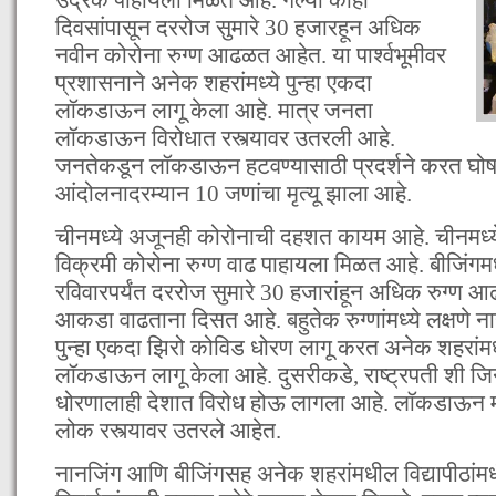
दिवसांपासून दररोज सुमारे 30 हजारहून अधिक
नवीन कोरोना रुग्ण आढळत आहेत. या पार्श्वभूमीवर
प्रशासनाने अनेक शहरांमध्ये पुन्हा एकदा
लॉकडाऊन लागू केला आहे. मात्र जनता
लॉकडाऊन विरोधात रस्त्यावर उतरली आहे.
जनतेकडून लॉकडाऊन हटवण्यासाठी प्रदर्शने करत घो
आंदोलनादरम्यान 10 जणांचा मृत्यू झाला आहे.
चीनमध्ये अजूनही कोरोनाची दहशत कायम आहे. चीनमध्ये 
विक्रमी कोरोना रुग्ण वाढ पाहायला मिळत आहे. बीजिंगमध्
रविवारपर्यंत दररोज सुमारे 30 हजारांहून अधिक रुग्ण 
आकडा वाढताना दिसत आहे. बहुतेक रुग्णांमध्ये लक्षणे ना
पुन्हा एकदा झिरो कोविड धोरण लागू करत अनेक शहरांमध्
लॉकडाऊन लागू केला आहे. दुसरीकडे, राष्ट्रपती शी जिनप
धोरणालाही देशात विरोध होऊ लागला आहे. लॉकडाऊन मा
लोक रस्त्यावर उतरले आहेत.
नानजिंग आणि बीजिंगसह अनेक शहरांमधील विद्यापीठांमधील 