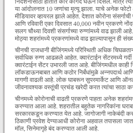
निदर्शनांसाठी हातात कोरे कागद घेऊन दिसले. मात्र त्य
या आंदोलनात 10 जणांचा मृत्यू झाला. याचे अनेक फो
मीडियावर व्हायरल झाले आहेत. देशात कोरोना संसर्गाची 
आणि रविवारी एका दिवसात 40,000 नवीन प्रकरणे नोंद
सलग चौथ्या दिवशी संसर्गाच्या रुग्णांमध्ये वाढ झाली आहे
मोठ्या शहरांमध्ये प्रकरणांमध्ये वाढ झाल्यापासून ही संख्
चीनची राजधानी बीजिंगमध्ये परिस्थिती अधिक चिघळतान
सर्वाधिक रुग्ण आढळले आहेत. क्वारंटाईन सेंटरमध्ये गर
क्वारंटाईन सेंटर उभारली जात आहे. बीजिंगमधील काही जिल्
लॉकडाऊनबाबत आणि कठोर निर्बंधांमुळे अन्नपदार्थ आण
मागणी वाढली आहे. लोक घाबरून सुपरमार्केट आणि ऑ
जीवनावश्यक वस्तूंची प्रचंड खरेदी करत त्यांचा साठा 
चीनमध्ये कोरोनाची वाढती प्रकरणे पाहता अनेक शहरां
करण्यात आला आहे. शहरातील बहुतेक नागरिकांना घराब
सरकारकडून करण्यात येत आहे. जागोजागी नाकेबंदी करण
ठिकाणी प्रवेश देण्याआधी कोरोना अहवाल तपासला जात 
मॉल, सिनेमागृहे बंद करण्यात आली आहे.