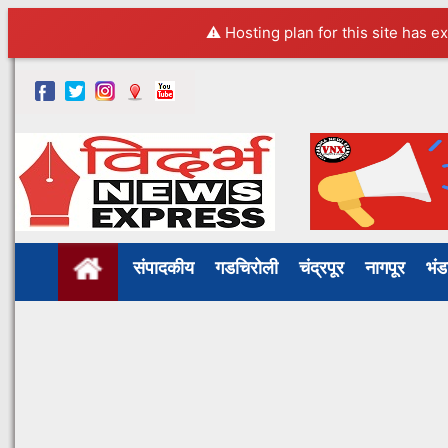
⚠️ Hosting plan for this site has e
संपादकीय
गडचिरोली
चंद्रपूर
नागपूर
भं