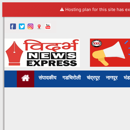
⚠️ Hosting plan for this site has e
संपादकीय
गडचिरोली
चंद्रपूर
नागपूर
भं