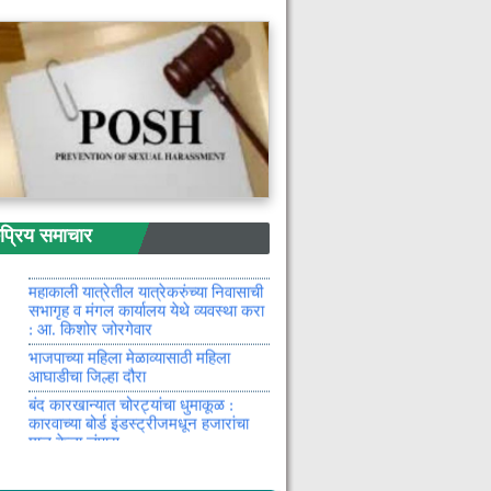
परदेशी शिक्षणासाठी भारतीय विद्यार्थ्यांची
अमेरिकेला पसंती : दुसऱ्या क्रमांकावर
इंग्लंड
सिरोंच्यात भव्य सकल हिंदू संमेलनाचे
आयोजन
नागपुरातून सव्वा दोन हजारांहून अधिक
महिला-मुली गायब
ओडिशातून मुंबईकडे ट्रकने १९९ किलो
गांजाची तस्करी
सोडे येथील शासकीय आश्रम शाळेला
रिय समाचार
जिल्हा काँग्रेस कमिटीचे जिल्हाध्यक्ष ॲड.
विश्वजीत मारोतराव कोवासे यांची अचानक
भेट
महाकाली यात्रेतील यात्रेकरुंच्या निवासाची
सभागृह व मंगल कार्यालय येथे व्यवस्था करा
: आ. किशोर जोरगेवार
भाजपाच्या महिला मेळाव्यासाठी महिला
आघाडीचा जिल्हा दौरा
बंद कारखान्यात चोरट्यांचा धुमाकूळ :
कारवाच्या बोर्ड इंडस्ट्रीजमधून हजारांचा
माल केला लंपास
बल्लारपूर पोलिसांचा सापळा : तेलंगणात नेली