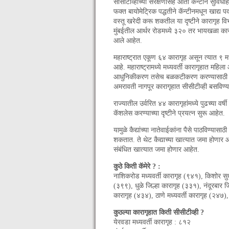
सीसीटीव्हीच्या संरक्षणासह आता कॅन्टीन सुविधा
फक्त बायोमेट्रिक पद्धतीने कॅन्टीनमधून खाद्य
वस्तू खरेदी करू शकतील या दृष्टीने कारागृह वि
मुंबईतील आर्थर रोडमध्ये ३२० तर भायखळा कारा
आले आहेत.
महाराष्ट्रात एकूण ६४ कारागृह असून त्यात ९ मध
आहे. महाराष्ट्रामध्ये मध्यवर्ती कारागृहात महि
आधुनिकीकरण तसेच बळकटीकरण करण्यासाठी पहिल
अमरावती नागपूर कारागृहात सीसीटीव्ही बसविण
राज्यातील उर्वरित ४४ कारागृहांमध्ये पुढच्या वर्
कॅशलेस करण्याच्या दृष्टीने प्रयत्न सुरू आहेत.
यामुळे कैद्यांच्या नातेवाईकांना पैसे पाठविण्या
शकतात. ते थेट कैद्याच्या खात्यात जमा होणार आह
संबंधित खात्यात जमा होणार आहेत.
कुठे किती कॅमेरे ? :
नाशिकरोड मध्यवर्ती कारागृह (९४१), किशोर सु
(३९९), धुळे जिल्हा कारागृह (३३१), नंदूरबार जि
कारागृह (४३४), ठाणे मध्यवर्ती कारागृह (२४७)
कुठल्या कारागृहात किती सीसीटीव्ही ?
येरवडा मध्यवर्ती कारागृह : ८१२