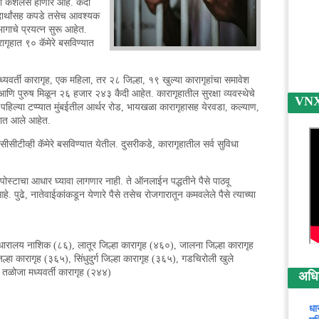
ही कॅशलेस होणार आहे. कैदी
 पदार्थांसह कपडे तसेच आवश्यक
भागाचे प्रयत्न सुरू आहेत.
गृहात ९० कॅमेरे बसविण्यात
्यवर्ती कारागृह, एक महिला, तर २८ जिल्हा, १९ खुल्या कारागृहांचा समावेश
ला आणि पुरुष मिळून २६ हजार २४३ कैदी आहेत. कारागृहातील सुरक्षा व्यवस्थेचे
VNX न
्या टप्प्यात मुंबईतील आर्थर रोड, भायखळा कारागृहासह येरवडा, कल्याण,
्यात आले आहेत.
षी सीसीटीव्ही कॅमेरे बसविण्यात येतील. दुसरीकडे, कारागृहातील सर्व सुविधा
साठी पोस्टाचा आधार घ्यावा लागणार नाही. ते ऑनलाईन पद्धतीने पैसे पाठवू
े. पुढे, नातेवाईकांकडून येणारे पैसे तसेच रोजगारातून कमवलेले पैसे त्याच्या
धारालय नाशिक (८६), लातूर जिल्हा कारागृह (४६०), जालना जिल्हा कारागृह
ल्हा कारागृह (३६५), सिंधुदुर्ग जिल्हा कारागृह (३६५), गडचिरोली खुले
, तळोजा मध्यवर्ती कारागृह (२४४)
अधिक 
धा