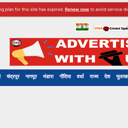
ng plan for this site has expired.
Renew now
to avoid service di
ली
चंद्रपूर
नागपूर
भंडारा
गोंदिया
वर्धा
राज्य
देश
मुल