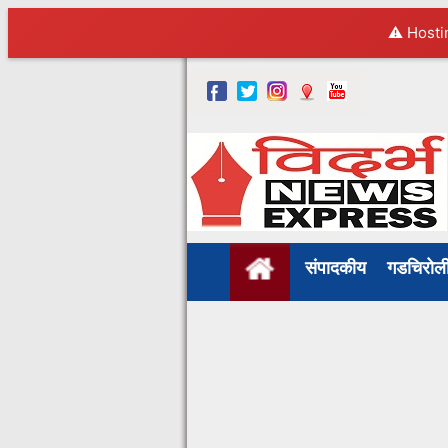
⚠️ Hosti
संपादकीय
गडचिरो