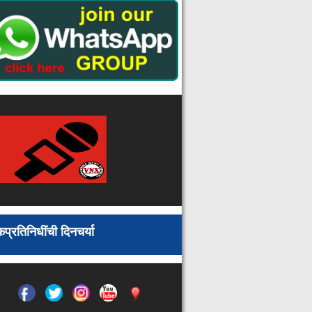
जाणारी अवैध दारू पकडली, ५.२३ लाखांचा
मुद्देमाल जप्त
मतदार नोंदणी व जनजागृती अभियानामध्ये
उत्कृष्ट कामगिरी
चारित्र्याच्या संशयातून पत्नीची निर्घृण हत्या :
पतीला जन्मठेप
गडचिरोली जिल्ह्यात आज २ नव्या बाधितांची
नोंदणी तर १ जण कोरोनामुक्त
गडचिरोली जिल्ह्यातील मोठ्या प्रकल्पांसाठी
निधी उपलब्ध करून द्या
तंत्रज्ञ-3 भरती वादात महाजेनको अडचणीत
: उच्च न्यायालयाची स्थगिती
भंडाऱ्यात ऑपरेशन फ्लश ची धडक मोहीम :
३१.११ लाखांचा मुद्देमाल जप्त, ३२ जणांवर
गुन्हे
प्रतिनिधींची दिनचर्या