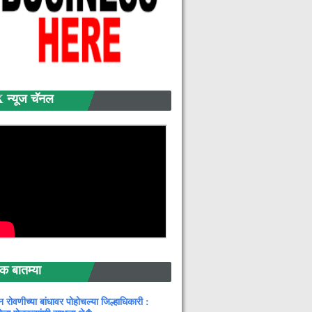
्यूज चॅनल
बातम्या
न रोवणीच्या बांधावर पोहोचल्या जिल्हाधिकारी :