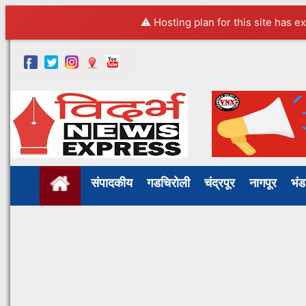
⚠️ Hosting plan for this site has e
संपादकीय
गडचिरोली
चंद्रपूर
नागपूर
भं