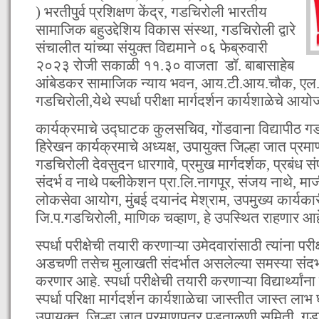
) भरतीपुर्व प्रशिक्षण केंद्र, गडचिरोली भारतीय
सामाजिक बहुउद्देशिय विकास संस्था, गडचिरोली द्वारे
संचालीत यांच्या संयुक्त विद्यमाने ०६ फेब्रुवारी
२०२३ रोजी सकाळी ११.३० वाजता डॉ. बाबासाहेब
आंबेडकर सामाजिक न्याय भवन, आय.टी.आय.चौक, एल
गडचिरोली,येथे स्पर्धा परीक्षा मार्गदर्शन कार्यशाळेचे 
कार्यक्रमाचे उद्घाटक कुलसचिव, गोंडवाना विद्यापीठ 
हिरेखन कार्यक्रमाचे अध्यक्ष, उपायुक्त जिल्हा जात प्
गडचिरोली देवसुदन धारगावे, प्रमुख मार्गदर्शक, प्रबंध
संदर्भ व नाथे पब्लीकेशन प्रा.लि.नागपूर, संजय नाथे, माजी
लोकसेवा आयोग, मुंबई दयानंद मेश्राम, उपमुख्य कार्यक
जि.प.गडचिरोली, माणिक चव्हाण, हे उपस्थित राहणार आह
स्पर्धा परीक्षेची तयारी करणाऱ्या उमेदवारांसाठी त्यांना परी
अडचणी तसेच मुलाखती संदर्भात असलेल्या समस्या संदर्भा
करणार आहे. स्पर्धा परीक्षेची तयारी करणाऱ्या विद्यार्थ्यां
स्पर्धा परिक्षा मार्गदर्शन कार्यशाळेचा जास्तीत जास्त ला
उपायुक्त, जिल्हा जात प्रमाणपत्र पडताळणी समिती, गडच