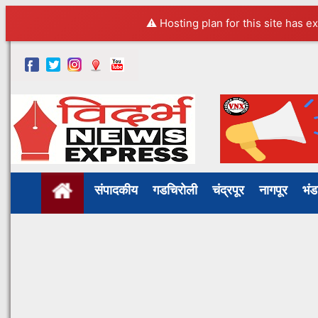
⚠️ Hosting plan for this site has e
संपादकीय
गडचिरोली
चंद्रपूर
नागपूर
भं