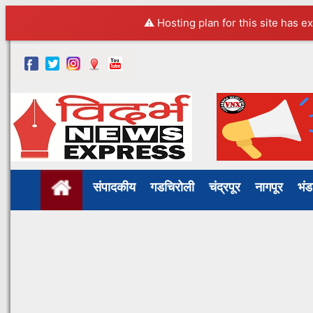
⚠️ Hosting plan for this site has e
संपादकीय
गडचिरोली
चंद्रपूर
नागपूर
भं