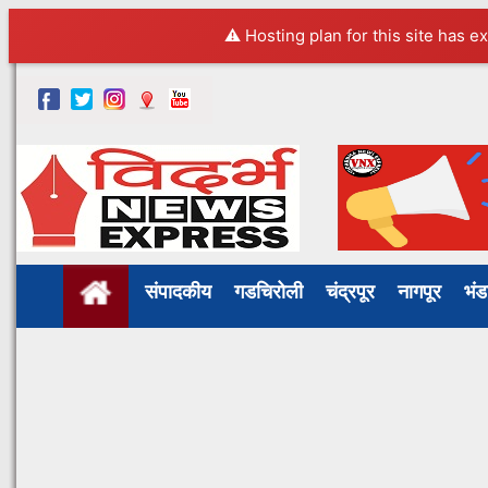
⚠️ Hosting plan for this site has e
संपादकीय
गडचिरोली
चंद्रपूर
नागपूर
भं