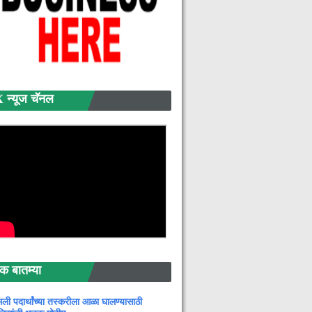
्यूज चॅनल
बातम्या
ली पदार्थांच्या तस्करीला आळा घालण्यासाठी