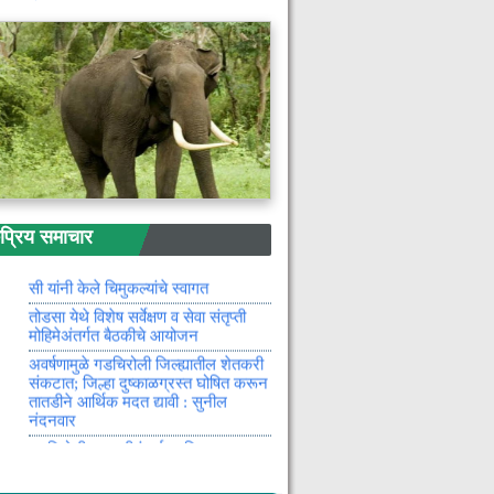
विविध योजनांतून शेतकऱ्यांना कोट्यवधींचा
लाभ
सिंदेवाही मार्गावर अपघात : २ जागीच ठार
तर १ गंभीर जखमी
आंघोळीसाठी काढून ठेवलेले गरम पाणी
अंगावर सांडल्याने दहा महिन्याच्या
चिमुकलीचा मृत्यू
११ डिसेंबरला पंतप्रधान नरेंद्र मोदी
महाराष्ट्र दौऱ्यावर
आमदार डॉ. मिलिंद नरोटे यांचे प्रयत्नाने
रिय समाचार
35 वर्षाअखेर गोटूल भूमी जागे चा प्रश्न
मार्गी
खासदार अमर काळे, जिल्हाधिकारी वान्मथी
सी यांनी केले चिमुकल्यांचे स्वागत
तोडसा येथे विशेष सर्वेक्षण व सेवा संतृप्ती
मोहिमेअंतर्गत बैठकीचे आयोजन
अवर्षणामुळे गडचिरोली जिल्ह्यातील शेतकरी
संकटात; जिल्हा दुष्काळग्रस्त घोषित करून
तातडीने आर्थिक मदत द्यावी : सुनील
नंदनवार
गडचिरोलीच्या पाणीटंचाईवर दिलासा : ३
जूनपासून गोसेखुर्दचे पाणी वैनगंगेत