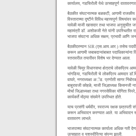
कार्यालय, गडचिरोली येथे उत्साहपूर्ण वातावरण
बैठकीत संघटनात्मक बळकटी, आगामी राजकीय 
विस्ताराच्या दृष्टीने विविध महत्त्वपूर्ण विषयां
यावेळी माजी खासदार तथा भाजपा अनुसुचीत जनजा
महामंत्री डॉ. अशोकजी नेते यांनी उपस्थितीत राहु
भाजपा संघटना अधिक सक्षम, प्रभावी आणि जनसंप
बैठकीदरम्यान SIR (एस.आय.आर.) तसेच पदवीधर मत
करून आगामी जबाबदाऱ्यांबाबत पदाधिकाऱ्यांना 
स्तरावरील तयारीवर विशेष भर देण्यात आला.
यावेळी चिमूर विधानसभा क्षेत्राचे लोकप्रिय आ
भांगडिया, गडचिरोली चे लोकप्रिय आमदार डॉ.मिलि
वाघरे, नगराध्यक्षा अॅड. प्रणोती सागर निंबोरक
बाबुरावजी कोहळे, माजी जिल्हाध्यक्ष किसनजी नाग
मोर्चा जिल्हाध्यक्षा तथा नगरसेविका योगिता पि
कार्यकर्ते मोठ्या संख्येने उपस्थित होते.
याच प्रसंगी धर्मवीर, स्वराज्य रक्षक छत्रपती संभ
करून अभिवादन करण्यात आले. या अभिवादन सोहळ्य
वातावरण लाभले.
भाजपाच्या संघटनात्मक कार्याला अधिक गती देणार
उत्साहात व यशस्वीरित्या संपन्न झाली.