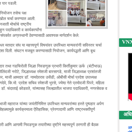
ात पार पडली.
नियोजन तसेच पक्ष
वर सखोल चर्चा करण्यात आली.
ती मोर्चाचे राष्ट्रीय
न पदाधिकारी व कार्यकर्त्यांना
र्कात अग्रस्थानी ठेवण्यासाठी आवश्यक मार्गदर्शन केले.
VNX न
दार संघ या महत्त्वपूर्ण विषयांवर उपस्थित मान्यवरांनी सविस्तर चर्चा
दिशा दिली. संघटन मजबूत करण्यासाठी नियोजन, कार्यपद्धती आणि बूथ
मदार तथा गडचिरोली जिल्हा निवडणूक प्रभारी किर्तीकुमार ऊर्फ (बंटीभाऊ)
ंदजी नरोटे, जिल्हाध्यक्ष रमेशजी बारसागडे, माजी जिल्हाध्यक्ष प्रशांतजी
र, माजी आमदार डॉ. नामदेवराव उसेंडी, ओबीसी मोर्चा प्रदेश उपाध्यक्ष
देवे, कि.मो. प्रदेश सचिव रमेशजी भुरसे, ज्येष्ठ नेते प्रमोदजी पिपरे, महिला
परे, डॉ. चंदाताई कोडवते, यांच्यासह जिल्ह्यातील भाजपा पदाधिकारी, नगरसेवक व
ाजी महाराज यांच्या जयंतीनिमित्त उपस्थित मान्यवरांच्या हस्ते पुष्पहार अर्पण
ामुळे कार्यक्रमाला ऐतिहासिक, प्रेरणादायी आणि राष्ट्रभक्तीपूर्ण
अधिक 
ी आणि आगामी निवडणूक तयारीच्या दृष्टीने महत्त्वपूर्ण ठरणारी ही बैठक
अम