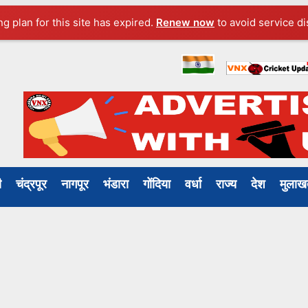
ng plan for this site has expired.
Renew now
to avoid service di
ली
चंद्रपूर
नागपूर
भंडारा
गोंदिया
वर्धा
राज्य
देश
मुल