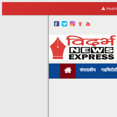
⚠️ Hosti
संपादकीय
गडचिरो