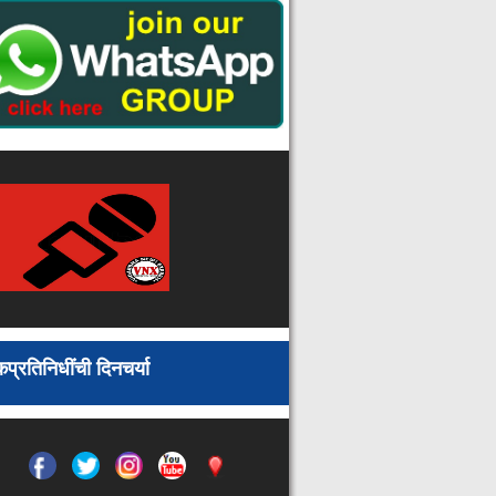
कूलरमध्ये पाणी टाकताना विजेचा शॉक : ७२
वर्षीय वृद्ध महिलेचा मृत्यू
आरमोरी : वैनगंगा नदीत बुडून १७ वर्षीय
महाविद्यालयीन विद्यार्थ्याचा दुर्दैवी मृत्यू
माजी सैनिकांसाठी रोजगार मेळाव्याचे
आयोजन
विद्यार्थ्यांवरील लाठीचार्जच्या निषेधार्थ उद्या
गडचिरोली जिल्हा बंद; नागरिकांनी मोठ्या
संख्येने सहभागी व्हावे : आयोजकांचे आवाहन
तेंदूपाने संकलनाद्वारे जमा होणाऱ्या संपूर्ण
स्वामित्व शुल्काची रक्कम मजुरांना वाटप
करा
गडचिरोली जिल्हा परिषदेचे माजी अध्यक्ष
अजय कंकडालवार यांचा आज मंगळवार २७
डिसेंबर रोजीचा दैनंदिन कार्यक्रम
प्रतिनिधींची दिनचर्या