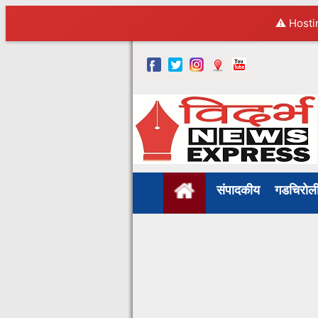
⚠️ Hosti
संपादकीय
गडचिरो