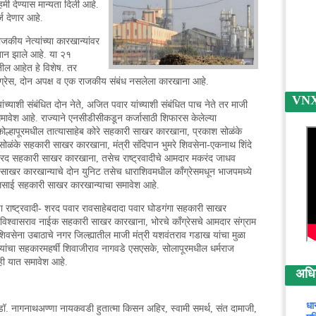
 देण्यास मान्यता दिली आहे.
ज देणार आहे.
कीय नेत्यांच्या कारखान्यांवर
बान झाले आहे. या २१
ातील आहेत हे विशेष. तर
काँग्रेस, दोन अपक्ष व एक राजकीय संबंध नसलेला कारखाना आहे.
VNX न
यांच्याशी संबंधित दोन नेते, अजित पवार यांच्याशी संबंधित पाच नेते तर माजी
 समावेश आहे. राज्याने एनसीडीसीकडून कर्जासाठी शिफारस केलेल्या
 कोल्हापूरमधील तात्यासाहेब कोरे सहकारी साखर कारखाना, प्रकाश सोळंके
व सोळंके सहकारी साखर कारखाना, मंत्री संदिपान भुमरे शिवसेना-एकनाथ शिंदे
 शरद सहकारी साखर कारखाना, तसेच राष्ट्रवादीचे आमदार मकरंद जाधव
 साखर कारखान्याचे दोन युनिट तसेच धाराशिवमधील काँग्रेसमधून भाजपमध्ये
ठ्ठलसाई सहकारी साखर कारखान्याचा समावेश आहे.
ा राष्ट्रवादी- शरद पवार रावसाहेबदादा पवार घोडगंगा सहकारी साखर
ा विश्वासराव नाईक सहकारी साखर कारखाना, भोरचे काँग्रेसचे आमदार संग्राम
सेना उबाठाचे नगर जिल्ह्यातील माजी मंत्री यशवंतराव गडाख यांचा मुळा
े यांचा सहकारमहर्षी शिवाजीराव नागवडे एसएसके, सोलापूरमधील धर्मराज
चाही यात समावेश आहे.
अधिक 
धा
र डॉ. नागनाथअण्णा नायकवडी हुतात्मा किसन अहिर, स्वामी समर्थ, संत दामाजी,