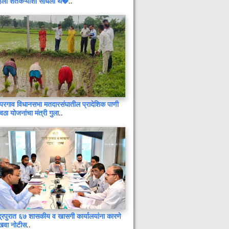
िला शेतकऱ्यांशी साधला थे�
..
गोंदिया : दुचाकीवर कारची जोरदार धडक :
पती गंभीर जखमी, पत्नी किरकोळ दुखापत
महिला मोर्चाच्या प्रदेशाध्यक्ष चित्रा वाघ
परगाव विधानसभा मतदारसंघातील प्रादेशिक पाणी
यांच्या मार्गदर्शनाचा लाभ घेण्याचे योगिता
रवठा योजनांचा मंत्री गुला
..
पिपरे यांचे आवाहन
आजचे दिनविशेष
अखेर नागरिकांनीच सावरला कमलापूर-
रेपणपल्ली मार्ग : लोकसहभागातून
खड्ड्यांची डागडुजी, संतोष ताटीकोंडावार
यांचा पुढाकार
देशातील बँकांमध्ये ३५ हजार कोटी रुपये
बेवारस : सार्वजनिक बँकांनी आरबीआयकडे
सोपवली रक्कम
द्रपुरात ६७ शासकीय व खासगी कार्यालयांना कारणे
बाल विवाहाला प्रतिबंधासाठी प्रशासनाचे
खवा नोटीस
..
कडक पाऊल