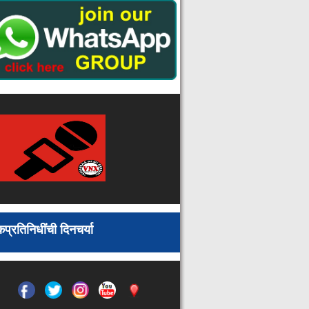
गडचिरोली जिल्यातील शेतकऱ्यांना
अनुदानित दराने बियाणे उपलब्ध
महिलांच्या उत्थानासाठी मोदी सरकार
प्रयत्नशील : भाजप महिला आघाडीच्या
प्रदेश उपाध्यक्ष वनिता कानडे
आरमोरी वनपरिक्षेत्रात रानटी हत्तींचे
पुनरागमन : धान रोवणीच्या हंगामात शेतकरी
भीतीच्या छायेत
समस्त जनतेला दीपावलीच्या हार्दिक शुभेच्छा
!
ई-ग्राम प्रणालीत भोसा गाव नागपूर
विभागातून अव्वल
कायद्याचे पालन करून वनपट्टे द्या;
अनावश्यक कागदपत्रांचा रेटा थांबवा : ॲड.
बोधी
प्रतिनिधींची दिनचर्या