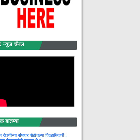
्यूज चॅनल
बातम्या
न रोवणीच्या बांधावर पोहोचल्या जिल्हाधिकारी :