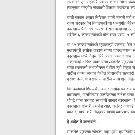
सरकारने २१ सहकारी साखर कारखान्यांना थकहमी
त्यानुसार राष्ट्रीय सहकारी विकास महामंडळ कर्
याची रक्कम अद्याप निश्चित झाली नसली तरी राज
राज्य सरकार ऐन निवडणुकीच्या धामधुमीत मेहेर
कारखान्यांपैकी १५ कारखाने सत्ताधाऱ्यांच्या गट
उर्वरित ६ कारखान्यांमध्ये दोन शरद पवार, १ 
या १५ कारखान्यांमध्ये मुख्यमंत्री एकनाथ शिंदे 
मुख्यमंत्री अशोक चव्हाण यांच्या कारखान्याचा
कारखान्यांमध्ये विनय कोरे अपक्ष आमदार यांचा
राष्ट्रवादी-अजित पवार यांचा लोकनेते सुंदररा
यांचा छत्रपती संभाजीनगर येथील श्री रेणुका
पाटील यांच्या सातारा येथील किसनवीर सहकारी
प्रवेश केलेल्या बसवराज पाटील यांचा श्री वि
विरोधकांमध्ये शिरूरचे आमदार अशोक पवार यांच
कारखाना, मानसिंगराव फत्तेसिंगराव नाईक यांच
थोपटे यांचा रायगड सहकारी साखर कारखाना, शिव
कारखाना यांचाही समावेश आहे. राजेंद्र नागवड
काडादी यांचा श्री सिद्धेश्वर यांच्या कारखान्या
हे आहेत ते कारखाने -
लोकनेते सुंदरराव सोळंके, पद्मभूषण क्रांतिवी