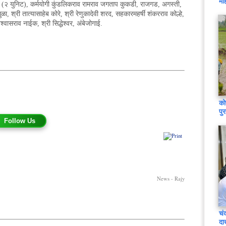
मह
नवीर (२ युनिट), कर्मयोगी कुंडलिकराव रामराव जगताप कुकडी, राजगड, अगस्ती,
, श्री तात्यासाहेब कोरे, श्री रेणुकादेवी शरद, सहकारमहर्षी शंकरराव कोल्हे,
श्वासराव नाईक, श्री सिद्धेश्वर, अंबेजोगाई.
को
पु
Follow Us
News - Rajy
चं
दा