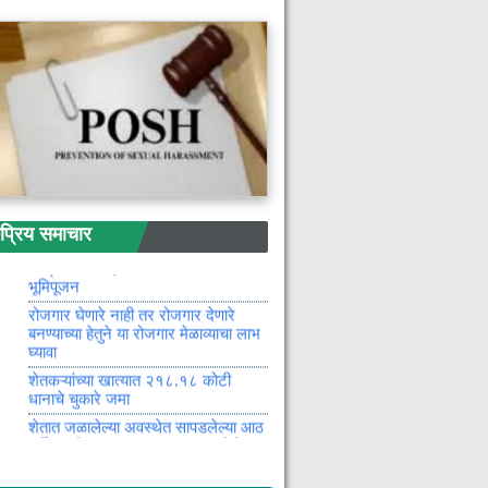
बल्लारपूरात पोलिसांची धडक कारवाई : ३०
पेट्या अवैध देशी दारूसह ७.२० लाखांचा
मुद्देमाल जप्त
अट्टल गुन्हेगारास देशीकट्टा, दोन जिवंत
काडतुस सह अटक : स्थानिक गुन्हे शाखेची
कारवाई
नागपूर मेट्रोच्या भाडेवाढी वरून लोकांमध्ये
संताप
मैत्रिणीसोबत बोलण्याच्या संशयातून
तरुणावर जीवघेणा चाकूहल्ला : कोठारीत
रिय समाचार
खळबळ
हनपायली येथे माजी जि.प. अध्यक्ष भाग्यश्री
आत्राम यांच्या हस्ते विकास कामांचे
भूमिपूजन
रोजगार घेणारे नाही तर रोजगार देणारे
बनण्याच्या हेतुने या रोजगार मेळाव्याचा लाभ
घ्यावा
शेतकऱ्यांच्या खात्यात २१८.१८ कोटी
धानाचे चुकारे जमा
शेतात जळालेल्या अवस्थेत सापडलेल्या आठ
वर्षीय मुलीच्या खुनाचा उलगडा : आरोपी
अटकेत