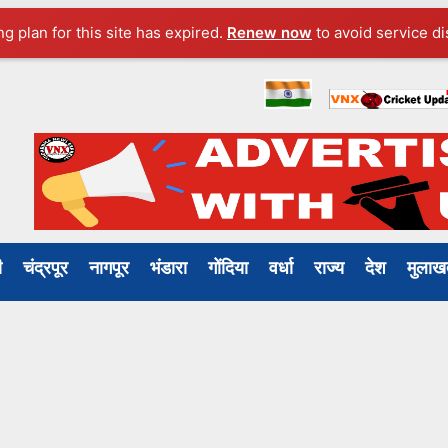
ng plan for this site has expired.
Renew now
to avoid service di
ली
चंद्रपूर
नागपूर
भंडारा
गोंदिया
वर्धा
राज्य
देश
मुल